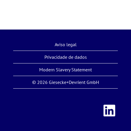
Aviso legal
Privacidade de dados
Modern Slavery Statement
© 2026 Giesecke+Devrient GmbH
A
b
r
e
e
m