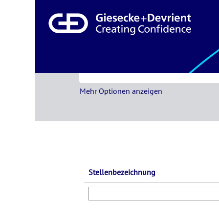
(akt
Startseite
|
bei Giesecke+Devrient
Seit
Suchergebnisse für
"".
Nach Stichwort oder Ort suchen
Mehr Optionen anzeigen
Stellenbezeichnung